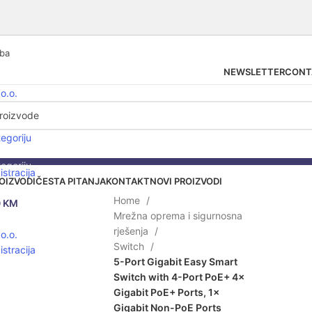
.ba
NEWSLETTER
CONT
tegoriju
tegoriju
istracija
OIZVODI
ČESTA PITANJA
KONTAKT
NOVI PROIZVODI
Home
0
KM
Mrežna oprema i sigurnosna
lick to enlarge
rješenja
Switch
istracija
5-Port Gigabit Easy Smart
Switch with 4-Port PoE+ 4×
Gigabit PoE+ Ports, 1×
Gigabit Non-PoE Ports