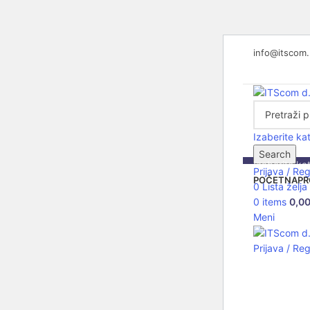
info@itscom
Izaberite ka
Search
Izaberite ka
Prijava / Reg
POČETNA
PR
0
Lista želja
0
items
0,0
C
Meni
Prijava / Reg