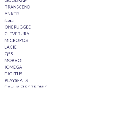
GOODRAM
TRANSCEND
ANKER
iLera
ONERUGGED
CLEVETURA
MICROPOS
LACIE
QSS
MOBVOI
IOMEGA
DIGITUS
PLAYSEATS
DAHUA ELECTRONIC
SBS
EA SPORTS
Stubo bb; 75 320 Gračanica; BiH