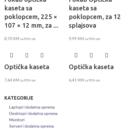
kaseta sa
kaseta sa
poklopcem, 225 ×
poklopcem, za 12
107 × 12 mm, za ...
splajsova
8,70
KM
9,99
KM
sa PDV-om
sa PDV-om
Optička kaseta
Optička kaseta
7,64
KM
6,41
KM
sa PDV-om
sa PDV-om
KATEGORIJE
Laptopi i dodatna oprema
Desktopi i dodatna oprema
Monitori
Serveri i dodatna oprema