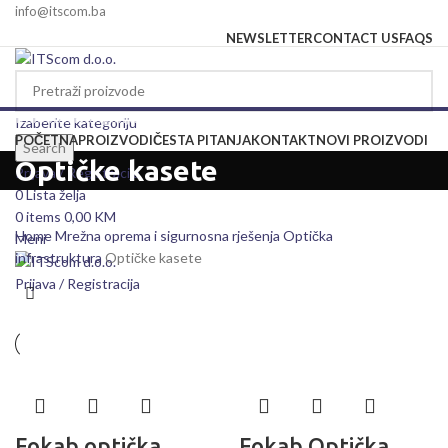
info@itscom.ba
NEWSLETTER
CONTACT US
FAQS
Izaberite kategoriju
Izaberite kategoriju
POČETNA
PROIZVODI
ČESTA PITANJA
KONTAKT
NOVI PROIZVODI
Search
Optičke kasete
Prijava / Registracija
0
Lista želja
0
items
0,00
KM
Home
Mrežna oprema i sigurnosna rješenja
Optička
Meni
infrastruktura
Optičke kasete
Prijava / Registracija
Fokab optička
Fokab Optička