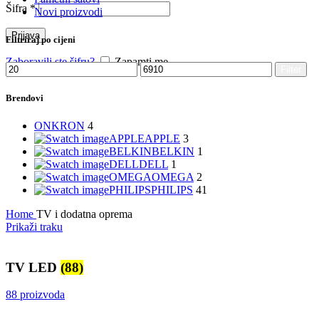
Šifra
*
Novi proizvodi
Prijava
Filtriraj po cijeni
Zaboravili ste šifru?
Zapamti me
Min
Max
Filter
price
price
Brendovi
ONKRON
4
APPLE
APPLE
3
BELKIN
BELKIN
1
DELL
DELL
1
OMEGA
OMEGA
2
PHILIPS
PHILIPS
41
Home
TV i dodatna oprema
Prikaži traku
TV LED
(88)
88 proizvoda