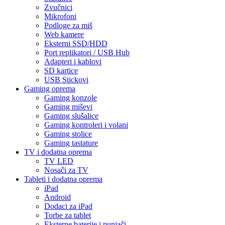
Zvučnici
Mikrofoni
Podloge za miš
Web kamere
Eksterni SSD/HDD
Port replikatori / USB Hub
Adapteri i kablovi
SD kartice
USB Stickovi
Gaming oprema
Gaming konzole
Gaming miševi
Gaming slušalice
Gaming kontroleri i volani
Gaming stolice
Gaming tastature
TV i dodatna oprema
TV LED
Nosači za TV
Tableti i dodatna oprema
iPad
Android
Dodaci za iPad
Torbe za tablet
Eksterne baterije i punjači