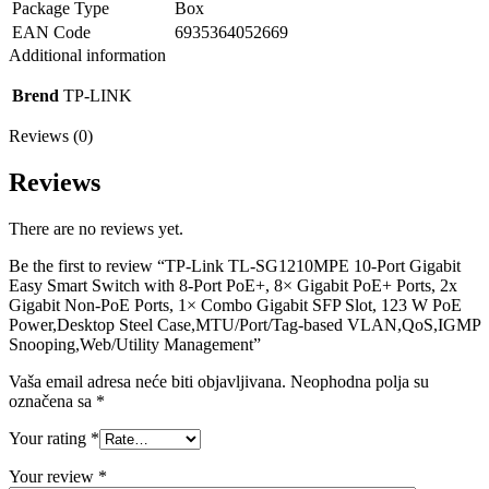
Package Type
Box
EAN Code
6935364052669
Additional information
Brend
TP-LINK
Reviews (0)
Reviews
There are no reviews yet.
Be the first to review “TP-Link TL-SG1210MPE 10-Port Gigabit
Easy Smart Switch with 8-Port PoE+, 8× Gigabit PoE+ Ports, 2x
Gigabit Non-PoE Ports, 1× Combo Gigabit SFP Slot, 123 W PoE
Power,Desktop Steel Case,MTU/Port/Tag-based VLAN,QoS,IGMP
Snooping,Web/Utility Management”
Vaša email adresa neće biti objavljivana.
Neophodna polja su
označena sa
*
Your rating
*
Your review
*