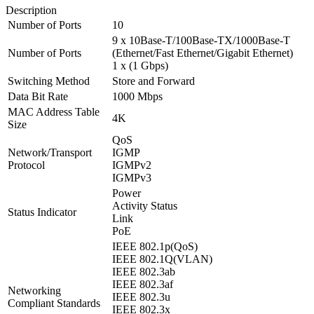
Description
Number of Ports
10
9 x 10Base-T/100Base-TX/1000Base-T
Number of Ports
(Ethernet/Fast Ethernet/Gigabit Ethernet)
1 x (1 Gbps)
Switching Method
Store and Forward
Data Bit Rate
1000 Mbps
MAC Address Table
4K
Size
QoS
Network/Transport
IGMP
Protocol
IGMPv2
IGMPv3
Power
Activity Status
Status Indicator
Link
PoE
IEEE 802.1p(QoS)
IEEE 802.1Q(VLAN)
IEEE 802.3ab
IEEE 802.3af
Networking
IEEE 802.3u
Compliant Standards
IEEE 802.3x