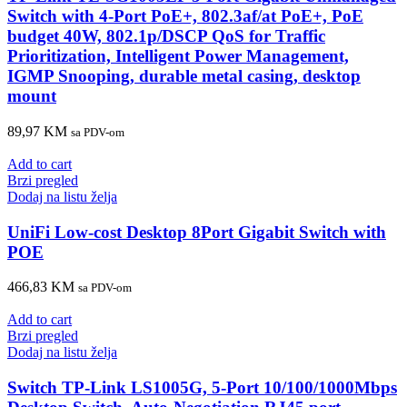
Switch with 4-Port PoE+, 802.3af/at PoE+, PoE
budget 40W, 802.1p/DSCP QoS for Traffic
Prioritization, Intelligent Power Management,
IGMP Snooping, durable metal casing, desktop
mount
89,97
KM
sa PDV-om
Add to cart
Brzi pregled
Dodaj na listu želja
UniFi Low-cost Desktop 8Port Gigabit Switch with
POE
466,83
KM
sa PDV-om
Add to cart
Brzi pregled
Dodaj na listu želja
Switch TP-Link LS1005G, 5-Port 10/100/1000Mbps