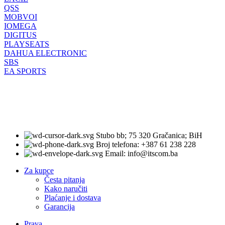
QSS
MOBVOI
IOMEGA
DIGITUS
PLAYSEATS
DAHUA ELECTRONIC
SBS
EA SPORTS
Stubo bb; 75 320 Gračanica; BiH
Broj telefona: +387 61 238 228
Email: info@itscom.ba
Za kupce
Česta pitanja
Kako naručiti
Plaćanje i dostava
Garancija
Prava