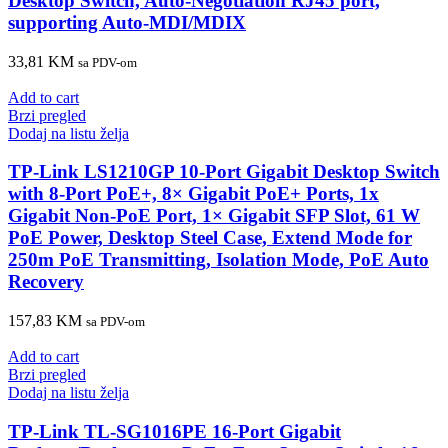
Desktop Switch, Auto-Negotiation RJ45 port,
supporting Auto-MDI/MDIX
33,81
KM
sa PDV-om
Add to cart
Brzi pregled
Dodaj na listu želja
TP-Link LS1210GP 10-Port Gigabit Desktop Switch
with 8-Port PoE+, 8× Gigabit PoE+ Ports, 1x
Gigabit Non-PoE Port, 1× Gigabit SFP Slot, 61 W
PoE Power, Desktop Steel Case, Extend Mode for
250m PoE Transmitting, Isolation Mode, PoE Auto
Recovery
157,83
KM
sa PDV-om
Add to cart
Brzi pregled
Dodaj na listu želja
TP-Link TL-SG1016PE 16-Port Gigabit