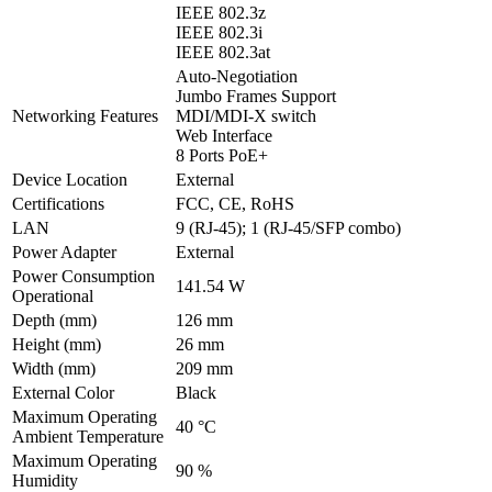
IEEE 802.3z
IEEE 802.3i
IEEE 802.3at
Auto-Negotiation
Jumbo Frames Support
Networking Features
MDI/MDI-X switch
Web Interface
8 Ports PoE+
Device Location
External
Certifications
FCC, CE, RoHS
LAN
9 (RJ-45); 1 (RJ-45/SFP combo)
Power Adapter
External
Power Consumption
141.54 W
Operational
Depth (mm)
126 mm
Height (mm)
26 mm
Width (mm)
209 mm
External Color
Black
Maximum Operating
40 °C
Ambient Temperature
Maximum Operating
90 %
Humidity