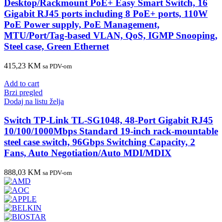
Desktop/Rackmount PoE+ Easy Smart Switch, 16
Gigabit RJ45 ports including 8 PoE+ ports, 110W
PoE Power supply, PoE Management,
MTU/Port/Tag-based VLAN, QoS, IGMP Snooping,
Steel case, Green Ethernet
415,23
KM
sa PDV-om
Add to cart
Brzi pregled
Dodaj na listu želja
Switch TP-Link TL-SG1048, 48-Port Gigabit RJ45
10/100/1000Mbps Standard 19-inch rack-mountable
steel case switch, 96Gbps Switching Capacity, 2
Fans, Auto Negotiation/Auto MDI/MDIX
888,03
KM
sa PDV-om