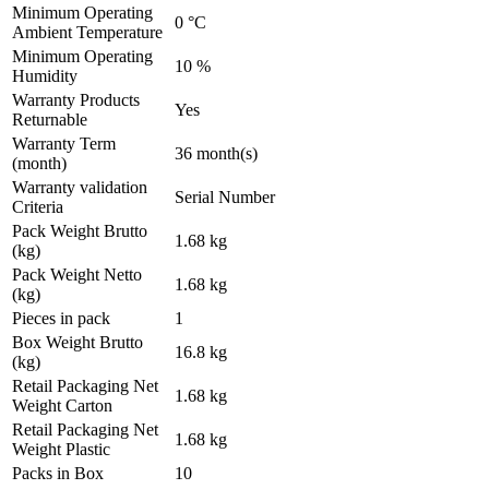
Minimum Operating
0 °C
Ambient Temperature
Minimum Operating
10 %
Humidity
Warranty Products
Yes
Returnable
Warranty Term
36 month(s)
(month)
Warranty validation
Serial Number
Criteria
Pack Weight Brutto
1.68 kg
(kg)
Pack Weight Netto
1.68 kg
(kg)
Pieces in pack
1
Box Weight Brutto
16.8 kg
(kg)
Retail Packaging Net
1.68 kg
Weight Carton
Retail Packaging Net
1.68 kg
Weight Plastic
Packs in Box
10