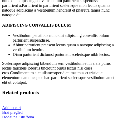
nunc dui adipiscing convallis bulum parturient suspendisse
parturient a.Parturient in parturient scelerisque nibh lectus quam a
natoque adipiscing a vestibulum hendrerit et pharetra fames nunc
natoque dui.
ADIPISCING CONVALLIS BULUM
Vestibulum penatibus nunc dui adipiscing convallis bulum
parturient suspendisse.
Abitur parturient praesent lectus quam a natoque adipiscing a
vestibulum hendre.
Diam parturient dictumst parturient scelerisque nibh lectus.
Scelerisque adipiscing bibendum sem vestibulum et in a a a purus
lectus faucibus lobortis tincidunt purus lectus nisl class
eros.Condimentum a et ullamcorper dictumst mus et tristique
elementum nam inceptos hac parturient scelerisque vestibulum amet
elit ut volutpat.
Related products
Add to cart
Brzi pregled
Dodaj na listu želja