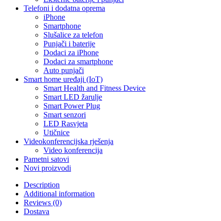
Telefoni i dodatna oprema
iPhone
Smartphone
Slušalice za telefon
Punjači i baterije
Dodaci za iPhone
Dodaci za smartphone
Auto punjači
Smart home uređaji (IoT)
Smart Health and Fitness Device
Smart LED žarulje
Smart Power Plug
Smart senzori
LED Rasvjeta
Utičnice
Videokonferencijska rješenja
Video konferencija
Pametni satovi
Novi proizvodi
Description
Additional information
Reviews (0)
Dostava