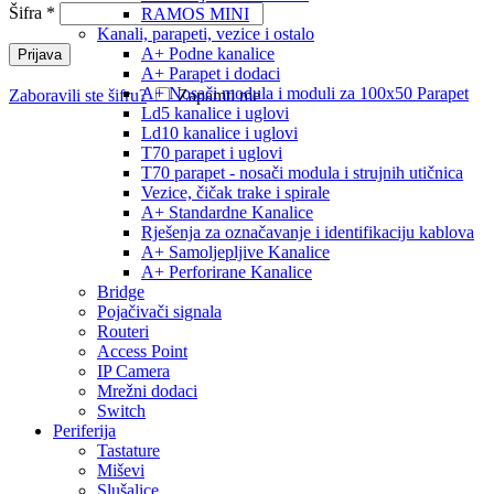
Šifra
*
RAMOS MINI
Kanali, parapeti, vezice i ostalo
A+ Podne kanalice
Prijava
A+ Parapet i dodaci
A+ Nosači modula i moduli za 100x50 Parapet
Zaboravili ste šifru?
Zapamti me
Ld5 kanalice i uglovi
Ld10 kanalice i uglovi
T70 parapet i uglovi
T70 parapet - nosači modula i strujnih utičnica
Vezice, čičak trake i spirale
A+ Standardne Kanalice
Rješenja za označavanje i identifikaciju kablova
A+ Samoljepljive Kanalice
A+ Perforirane Kanalice
Bridge
Pojačivači signala
Routeri
Access Point
IP Camera
Mrežni dodaci
Switch
Periferija
Tastature
Miševi
Slušalice