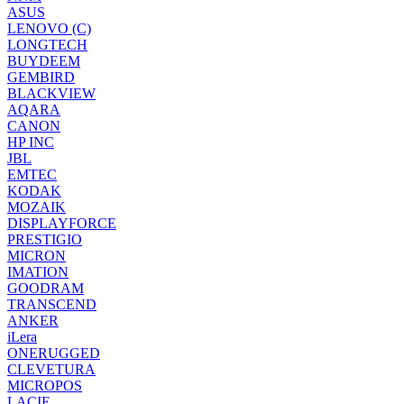
ASUS
LENOVO (C)
LONGTECH
BUYDEEM
GEMBIRD
BLACKVIEW
AQARA
CANON
HP INC
JBL
EMTEC
KODAK
MOZAIK
DISPLAYFORCE
PRESTIGIO
MICRON
IMATION
GOODRAM
TRANSCEND
ANKER
iLera
ONERUGGED
CLEVETURA
MICROPOS
LACIE