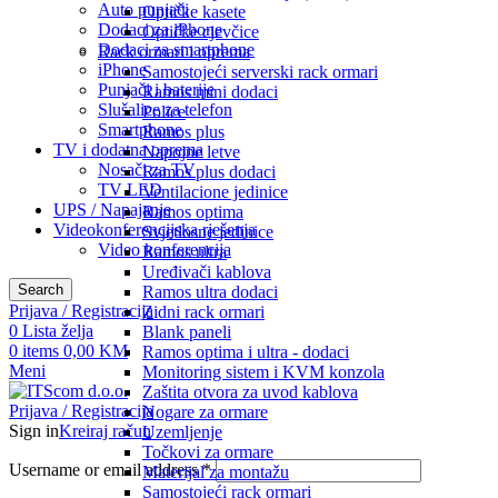
Auto punjači
Optičke kasete
Dodaci za iPhone
Optičke cjevčice
Dodaci za smartphone
Rack ormari i oprema
iPhone
Samostojeći serverski rack ormari
Punjači i baterije
Ramos mini dodaci
Slušalice za telefon
Police
Smartphone
Ramos plus
TV i dodatna oprema
Napojne letve
Nosači za TV
Ramos plus dodaci
TV LED
Ventilacione jedinice
UPS / Napajanje
Ramos optima
Videokonferencijska rješenja
Svjetlosne jedinice
Video konferencija
Ramos ultra
Uređivači kablova
Search
Ramos ultra dodaci
Prijava / Registracija
Zidni rack ormari
0
Lista želja
Blank paneli
0
items
0,00
KM
Ramos optima i ultra - dodaci
Meni
Monitoring sistem i KVM konzola
Zaštita otvora za uvod kablova
Prijava / Registracija
Nogare za ormare
Sign in
Kreiraj račun
Uzemljenje
Točkovi za ormare
Username or email address
*
Materijal za montažu
Samostojeći rack ormari