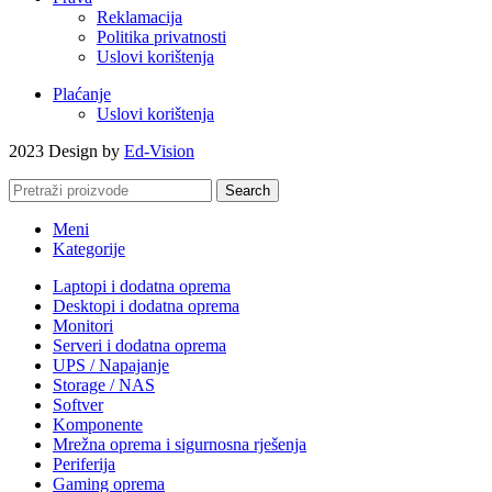
Reklamacija
Politika privatnosti
Uslovi korištenja
Plaćanje
Uslovi korištenja
2023 Design by
Ed-Vision
Search
Meni
Kategorije
Laptopi i dodatna oprema
Desktopi i dodatna oprema
Monitori
Serveri i dodatna oprema
UPS / Napajanje
Storage / NAS
Softver
Komponente
Mrežna oprema i sigurnosna rješenja
Periferija
Gaming oprema