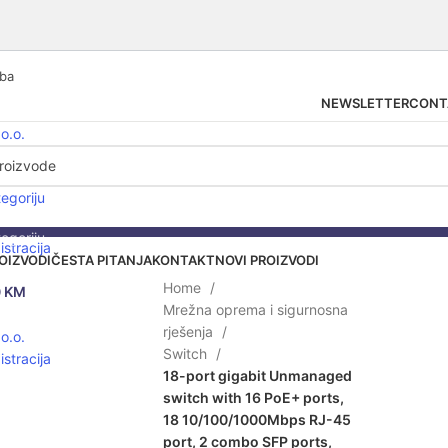
.ba
NEWSLETTER
CONT
tegoriju
tegoriju
istracija
OIZVODI
ČESTA PITANJA
KONTAKT
NOVI PROIZVODI
Home
0
KM
Mrežna oprema i sigurnosna
lick to enlarge
rješenja
Switch
istracija
18-port gigabit Unmanaged
switch with 16 PoE+ ports,
18 10/100/1000Mbps RJ-45
port, 2 combo SFP ports,