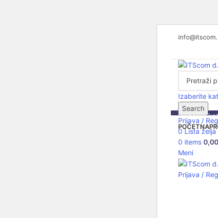
info@itscom
Izaberite ka
Search
Izaberite ka
Prijava / Reg
POČETNA
PR
0
Lista želja
0
items
0,0
C
Meni
Prijava / Reg