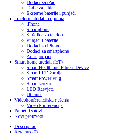
Dodaci za iPad
Torbe za tablet
Eksterne baterije i punjači
Telefoni i dodatna oprema
iPhone
Smartphone
Slušalice za telefon
Punjači i baterije
Dodaci za iPhone
Dodaci za smartphone
Auto punjači
Smart home uređaji (IoT)
Smart Health and Fitness Device
Smart LED žarulje
Smart Power Plug
Smart senzori
LED Rasvjeta
Utičnice
Videokonferencijska rješenja
Video konferencija
Pametni satovi
Novi proizvodi
Description
Reviews (0)