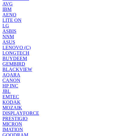
AVG
IBM
AENO
LITE ON
LG
ASBIS
NNM
ASUS
LENOVO (C)
LONGTECH
BUYDEEM
GEMBIRD
BLACKVIEW
AQARA
CANON
HP INC
JBL
EMTEC
KODAK
MOZAIK
DISPLAYFORCE
PRESTIGIO
MICRON
IMATION
GOODRAM