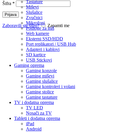
Tastature
Šifra
*
Miševi
Slušalice
Prijava
Zvučnici
Mikrofoni
Zaboravili ste šifru?
Zapamti me
Podloge za miš
Web kamere
Eksterni SSD/HDD
Port replikatori / USB Hub
Adapteri i kablovi
SD kartice
USB Stickovi
Gaming oprema
Gaming konzole
Gaming miševi
Gaming slušalice
Gaming kontroleri i volani
Gaming stolice
Gaming tastature
TV i dodatna oprema
TV LED
Nosači za TV
Tableti i dodatna oprema
iPad
Android