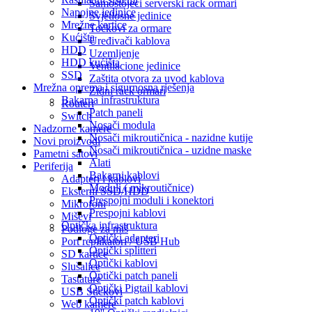
Samostojeći serverski rack ormari
Napojne jedinice
Svjetlosne jedinice
Mrežne kartice
Točkovi za ormare
Kućišta
Uređivači kablova
HDD
Uzemljenje
HDD kućišta
Ventilacione jedinice
SSD
Zaštita otvora za uvod kablova
Mrežna oprema i sigurnosna rješenja
Zidni rack ormari
Bakarna infrastruktura
Routeri
Patch paneli
Switch
Nosači modula
Nadzorne kamere
Nosači mikroutičnica - nazidne kutije
Novi proizvodi
Nosači mikroutičnica - uzidne maske
Pametni satovi
Alati
Periferija
Bakarni kablovi
Adapteri i kablovi
Moduli ( mikroutičnice)
Eksterni SSD/HDD
Prespojni moduli i konektori
Mikrofoni
Prespojni kablovi
Miševi
Optička infrastruktura
Podloge za miš
Optički adapteri
Port replikatori / USB Hub
Optički splitteri
SD kartice
Optički kablovi
Slušalice
Optički patch paneli
Tastature
Optički Pigtail kablovi
USB Stickovi
Optički patch kablovi
Web kamere