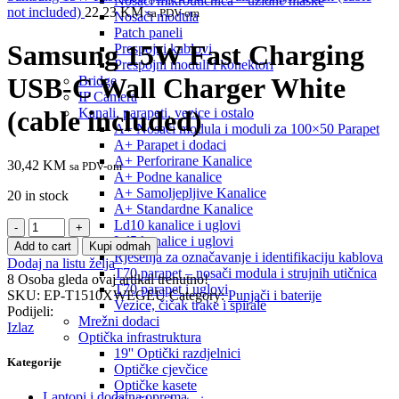
Nosači mikroutičnica – uzidne maske
not included)
22,23
KM
sa PDV-om
Nosači modula
Patch paneli
Samsung 15W Fast Charging
Prespojni kablovi
Prespojni moduli i konektori
USB-C Wall Charger White
Bridge
IP Camera
Kanali, parapeti, vezice i ostalo
(cable included)
A+ Nosači modula i moduli za 100×50 Parapet
A+ Parapet i dodaci
A+ Perforirane Kanalice
30,42
KM
sa PDV-om
A+ Podne kanalice
A+ Samoljepljive Kanalice
20 in stock
A+ Standardne Kanalice
Samsung
Ld10 kanalice i uglovi
15W
Ld5 kanalice i uglovi
Add to cart
Kupi odmah
Fast
Rješenja za označavanje i identifikaciju kablova
Dodaj na listu želja
Charging
T70 parapet – nosači modula i strujnih utičnica
8
Osoba gleda ovaj artikal trenutno!
USB-
T70 parapet i uglovi
SKU:
EP-T1510XWEGEU
Category:
Punjači i baterije
C
Vezice, čičak trake i spirale
Podijeli:
Wall
Mrežni dodaci
Izlaz
Charger
Optička infrastruktura
White
19'' Optički razdjelnici
Kategorije
(cable
Optičke cjevčice
included)
Optičke kasete
Laptopi i dodatna oprema