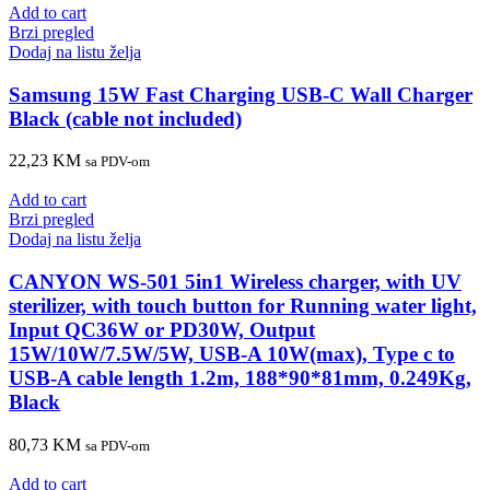
Add to cart
Brzi pregled
Dodaj na listu želja
Samsung 15W Fast Charging USB-C Wall Charger
Black (cable not included)
22,23
KM
sa PDV-om
Add to cart
Brzi pregled
Dodaj na listu želja
CANYON WS-501 5in1 Wireless charger, with UV
sterilizer, with touch button for Running water light,
Input QC36W or PD30W, Output
15W/10W/7.5W/5W, USB-A 10W(max), Type c to
USB-A cable length 1.2m, 188*90*81mm, 0.249Kg,
Black
80,73
KM
sa PDV-om
Add to cart