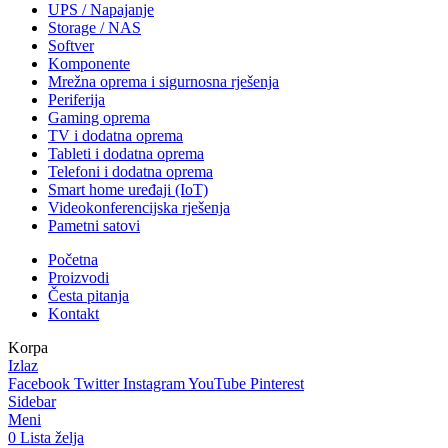
UPS / Napajanje
Storage / NAS
Softver
Komponente
Mrežna oprema i sigurnosna rješenja
Periferija
Gaming oprema
TV i dodatna oprema
Tableti i dodatna oprema
Telefoni i dodatna oprema
Smart home uređaji (IoT)
Videokonferencijska rješenja
Pametni satovi
Početna
Proizvodi
Česta pitanja
Kontakt
Korpa
Izlaz
Facebook
Twitter
Instagram
YouTube
Pinterest
Sidebar
Meni
0
Lista želja