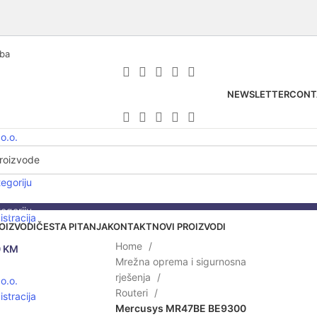
.ba
NEWSLETTER
CONT
tegoriju
tegoriju
istracija
OIZVODI
ČESTA PITANJA
KONTAKT
NOVI PROIZVODI
Home
0
KM
Mrežna oprema i sigurnosna
lick to enlarge
rješenja
Routeri
istracija
Mercusys MR47BE BE9300