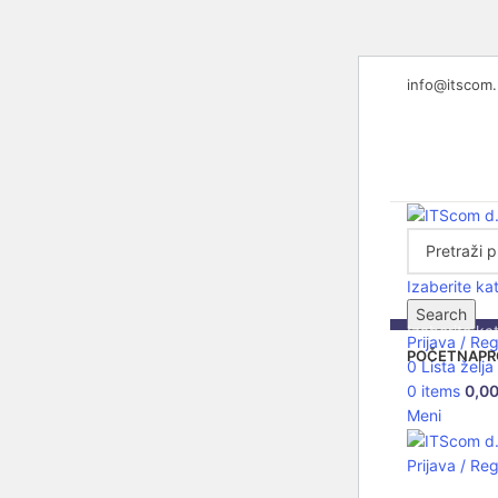
info@itscom
Izaberite ka
Search
Izaberite ka
Prijava / Reg
POČETNA
PR
0
Lista želja
0
items
0,0
C
Meni
Prijava / Reg