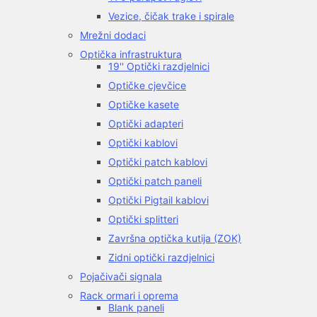
Vezice, čičak trake i spirale
Mrežni dodaci
Optička infrastruktura
19'' Optički razdjelnici
Optičke cjevčice
Optičke kasete
Optički adapteri
Optički kablovi
Optički patch kablovi
Optički patch paneli
Optički Pigtail kablovi
Optički splitteri
Završna optička kutija (ZOK)
Zidni optički razdjelnici
Pojačivači signala
Rack ormari i oprema
Blank paneli