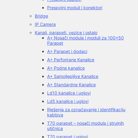
Prespojni moduli i konektori
Bridge
IP Camera
Kanali, parapeti, vezice i ostalo
A+ Nosači modula i moduli za 100×50
Parapet
A+ Parapet i dodaci
A+ Perforirane Kanalice
A+ Podne kanalice
A+ Samoljepljive Kanalice
A+ Standardne Kanalice
Ld10 kanalice i uglovi
Ld5 kanalice i uglovi
Rješenja za označavanje i identifikaciju
kablova
T70 parapet – nosači modula i strujnih
utičnica
T70 parapet i uglovi