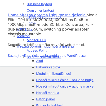
Business laptopi
Click to enlarge
Consumer laptopi
Home
Mrežna oprema i sigurnosna rješenja
Media
Hladnjaci za notebook
Filter TP-Link MC200CM, 1000Mbps RJ45 to
Torbe
1000Mbps multi-mode SC fiber Converter, Full-
duplex,up to 550m, switching power adapter,
MFP laser
chassis mountable
Monitori
Monitori LED
Dogodila se kritična greška na vašoj web-stranici.
Mrežna oprema i sigurnosna rješenja
Access Point
Saznajte više o rješavanju problema u WordPressu.
Bakarna infrastruktura
Alati
Bakarni kablovi
Moduli ( mikroutičnice)
Nosači mikroutičnica – nazidne kutije
Nosači mikroutičnica – uzidne maske
Nosači modula
Patch paneli
Prespojni kablovi