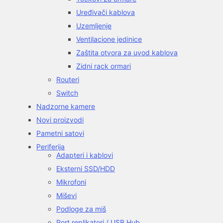
Uređivači kablova
Uzemljenje
Ventilacione jedinice
Zaštita otvora za uvod kablova
Zidni rack ormari
Routeri
Switch
Nadzorne kamere
Novi proizvodi
Pametni satovi
Periferija
Adapteri i kablovi
Eksterni SSD/HDD
Mikrofoni
Miševi
Podloge za miš
Port replikatori / USB Hub