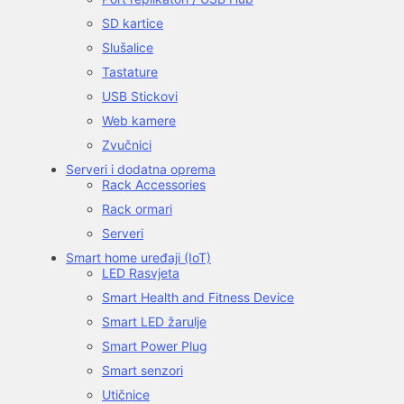
SD kartice
Slušalice
Tastature
USB Stickovi
Web kamere
Zvučnici
Serveri i dodatna oprema
Rack Accessories
Rack ormari
Serveri
Smart home uređaji (IoT)
LED Rasvjeta
Smart Health and Fitness Device
Smart LED žarulje
Smart Power Plug
Smart senzori
Utičnice