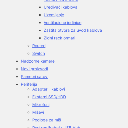
Uređivači kablova
Uzemljenje
Ventilacione jedinice
Zaštita otvora za uvod kablova
Zidni rack ormari
Routeri
Switch
Nadzorne kamere
Novi proizvodi
Pametni satovi
Periferija
Adapteri i kablovi
Eksterni SSD/HDD
Mikrofoni
Miševi
Podloge za miš
Port replikatori / USB Hub