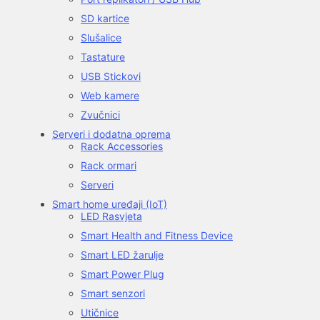
SD kartice
Slušalice
Tastature
USB Stickovi
Web kamere
Zvučnici
Serveri i dodatna oprema
Rack Accessories
Rack ormari
Serveri
Smart home uređaji (IoT)
LED Rasvjeta
Smart Health and Fitness Device
Smart LED žarulje
Smart Power Plug
Smart senzori
Utičnice