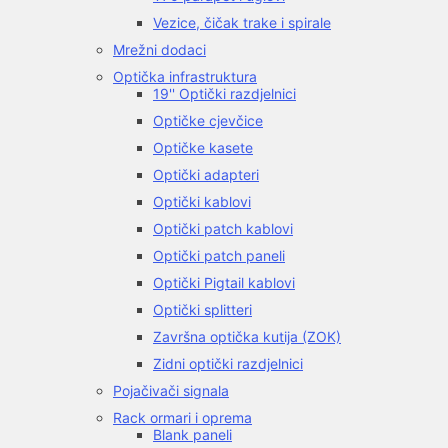
Vezice, čičak trake i spirale
Mrežni dodaci
Optička infrastruktura
19'' Optički razdjelnici
Optičke cjevčice
Optičke kasete
Optički adapteri
Optički kablovi
Optički patch kablovi
Optički patch paneli
Optički Pigtail kablovi
Optički splitteri
Završna optička kutija (ZOK)
Zidni optički razdjelnici
Pojačivači signala
Rack ormari i oprema
Blank paneli