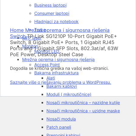
Rasprodato
Business laptopi
Consumer laptopi
Hladnjaci za notebook
Click to enlarge
Home
Mrežna oprema i sigurnosna rješenja
Torbe
Switch
TP-Link SG1210P 10-Port Gigabit PoE+
MFP laser
Switch, 8 Gigabit PoE+ Ports, 1 Gigabit RJ45
Monitori
Ports and 1 Gigabit SFP Slots, 802.3at/af, 63W
Monitori LED
PoE Power, Desktop Steel Case
Mrežna oprema i sigurnosna rješenja
Access Point
Dogodila se kritična greška na vašoj web-stranici.
Bakarna infrastruktura
Alati
Saznajte više o rješavanju problema u WordPressu.
Bakarni kablovi
Moduli ( mikroutičnice)
Nosači mikroutičnica – nazidne kutije
Nosači mikroutičnica – uzidne maske
Nosači modula
Patch paneli
Prespojni kablovi