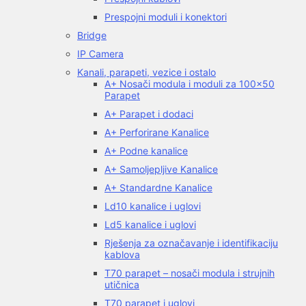
Prespojni moduli i konektori
Bridge
IP Camera
Kanali, parapeti, vezice i ostalo
A+ Nosači modula i moduli za 100×50
Parapet
A+ Parapet i dodaci
A+ Perforirane Kanalice
A+ Podne kanalice
A+ Samoljepljive Kanalice
A+ Standardne Kanalice
Ld10 kanalice i uglovi
Ld5 kanalice i uglovi
Rješenja za označavanje i identifikaciju
kablova
T70 parapet – nosači modula i strujnih
utičnica
T70 parapet i uglovi