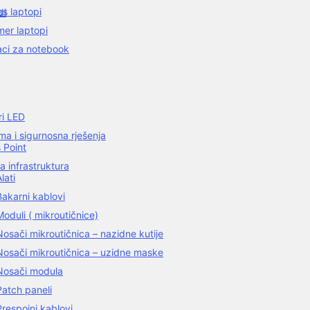
ss laptopi
di
er laptopi
aci za notebook
ri LED
a i sigurnosna rješenja
 Point
a infrastruktura
lati
Bakarni kablovi
Moduli ( mikroutičnice)
Nosači mikroutičnica – nazidne kutije
Nosači mikroutičnica – uzidne maske
Nosači modula
Patch paneli
Prespojni kablovi