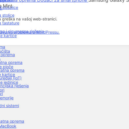
i dodatna oprema
Dodaci za smartphone
Samsung Galaxy S
nje
e Mint
 slušalice
AS
 stolice
a greška na vašoj web-stranici.
 tastature
a i sigurnosna rješenja
ešavanju problema u WordPressu.
e kartice
ema
ćišta
a oprema
a
datna oprema
e ploče
odatna oprema
 kartice
ređaji (IoT)
e jedinice
ncijska rješenja
ori
vi
emorije
dni sistemi
datna oprema
 MacBook