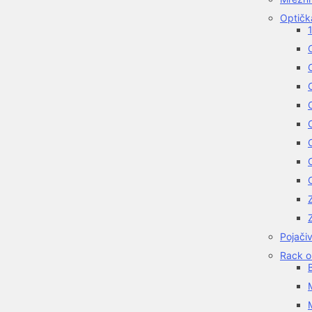
Optička
1
O
Z
Pojačiv
Rack o