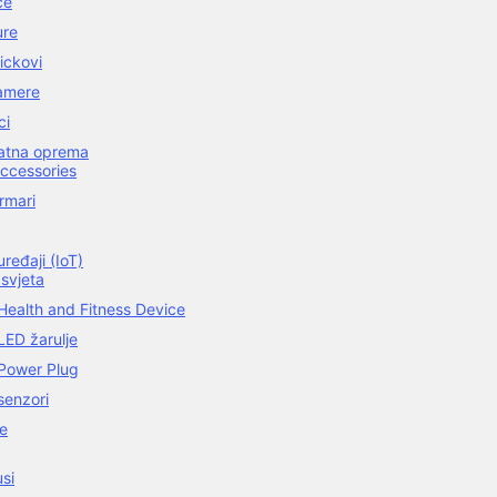
ce
ure
ickovi
amere
ci
datna oprema
ccessories
rmari
ređaji (IoT)
svjeta
Health and Fitness Device
LED žarulje
Power Plug
senzori
ce
usi