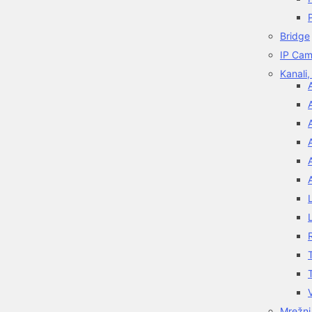
Bridge
IP Cam
Kanali,
Mrežni