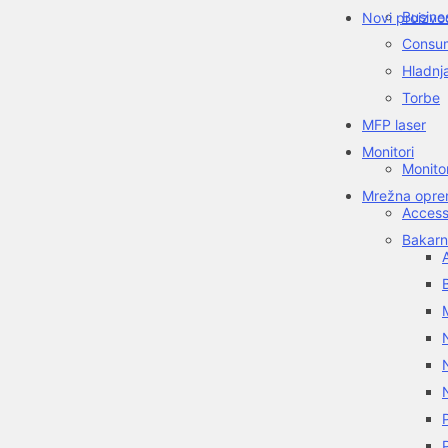
Busine
Novi proizvo
Consum
Hladnj
Torbe
MFP laser
Monitori
Monito
Mrežna oprem
Access
Bakarn
A