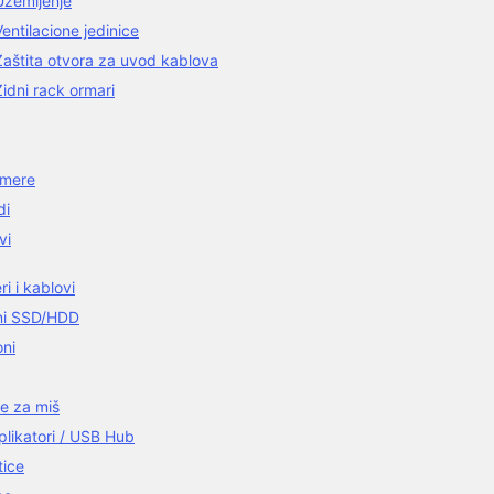
Uzemljenje
Ventilacione jedinice
Zaštita otvora za uvod kablova
Zidni rack ormari
amere
di
vi
i i kablovi
ni SSD/HDD
oni
e za miš
plikatori / USB Hub
tice