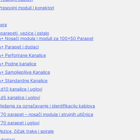
Prespojni moduli i konektori
era
 parapeti, vezice i ostalo
A+ Nosači modula i moduli za 100×50 Parapet
A+ Parapet i dodaci
A+ Perforirane Kanalice
A+ Podne kanalice
A+ Samoljepljive Kanalice
A+ Standardne Kanalice
Ld10 kanalice i uglovi
Ld5 kanalice i uglovi
Rješenja za označavanje i identifikaciju kablova
T70 parapet – nosači modula i strujnih utičnica
T70 parapet i uglovi
Vezice, čičak trake i spirale
 dodaci