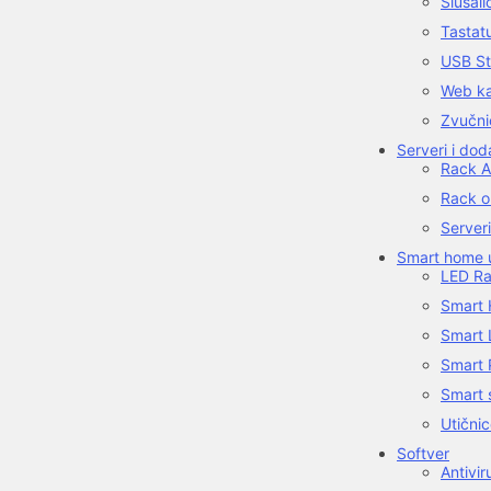
Slušali
Tastat
USB St
Web k
Zvučni
Serveri i do
Rack A
Rack o
Serveri
Smart home u
LED Ra
Smart 
Smart 
Smart 
Smart 
Utični
Softver
Antivir