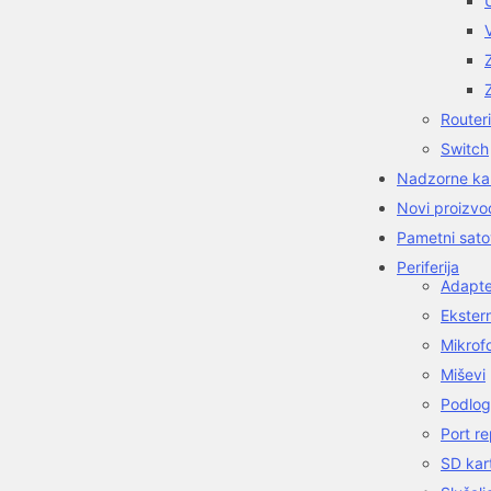
Routeri
Switch
Nadzorne k
Novi proizvo
Pametni sato
Periferija
Adapter
Ekster
Mikrof
Miševi
Podlog
Port re
SD kar