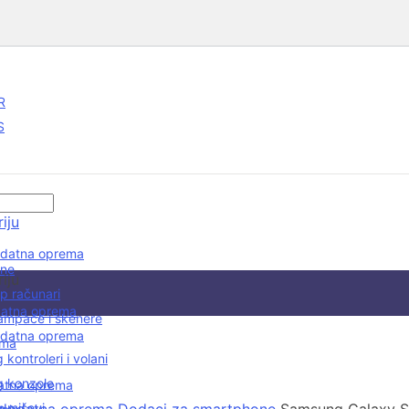
R
S
iju
odatna oprema
One
iju
p računari
datna oprema
ampače i skenere
odatna oprema
ema
kontroleri i volani
 konzole
datna oprema
 miševi