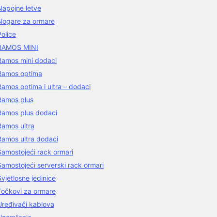
Napojne letve
Nogare za ormare
Police
RAMOS MINI
Ramos mini dodaci
Ramos optima
Ramos optima i ultra – dodaci
Ramos plus
Ramos plus dodaci
Ramos ultra
Ramos ultra dodaci
Samostojeći rack ormari
Samostojeći serverski rack ormari
Svjetlosne jedinice
Točkovi za ormare
Uređivači kablova