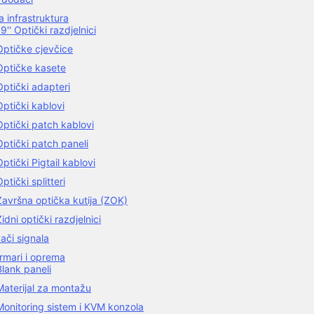
 infrastruktura
9'' Optički razdjelnici
Optičke cjevčice
Optičke kasete
Optički adapteri
Optički kablovi
Optički patch kablovi
Optički patch paneli
Optički Pigtail kablovi
ptički splitteri
Završna optička kutija (ZOK)
idni optički razdjelnici
ači signala
rmari i oprema
Blank paneli
Materijal za montažu
Monitoring sistem i KVM konzola