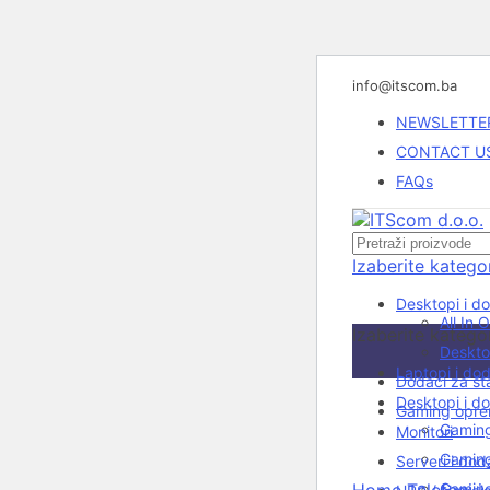
info@itscom.ba
NEWSLETTE
CONTACT U
FAQs
Izaberite kategor
Desktopi i d
All In 
Izaberite kategor
Deskto
Laptopi i do
Dodaci za št
Rasprodato
Desktopi i d
Gaming opr
Gaming 
Monitori
Gaming
Serveri i do
Click to enlarge
Gaming