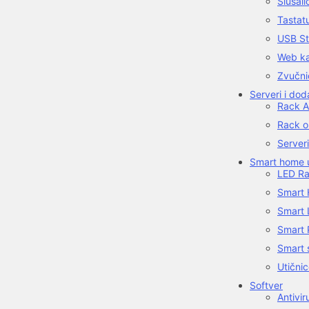
Slušali
Tastat
USB St
Web k
Zvučni
Serveri i do
Rack A
Rack o
Serveri
Smart home u
LED Ra
Smart 
Smart 
Smart 
Smart 
Utični
Softver
Antivir