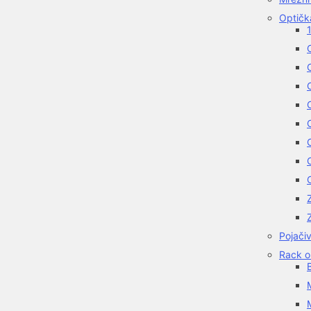
Optička
1
O
Z
Pojačiv
Rack o