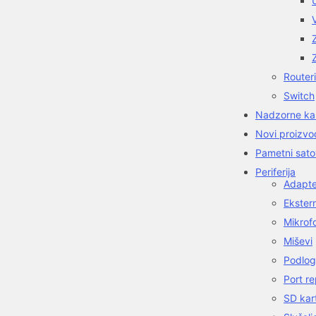
Routeri
Switch
Nadzorne k
Novi proizvo
Pametni sato
Periferija
Adapter
Ekster
Mikrof
Miševi
Podlog
Port re
SD kar