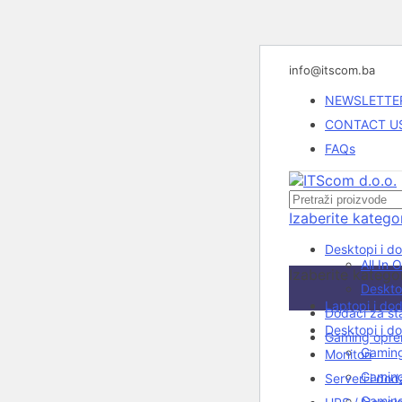
info@itscom.ba
NEWSLETTE
CONTACT U
FAQs
Izaberite kategor
Desktopi i d
All In 
Izaberite kategor
Deskto
Laptopi i do
Dodaci za št
Rasprodato
Desktopi i d
Gaming opr
Gaming 
Monitori
Gaming
Serveri i do
Gaming