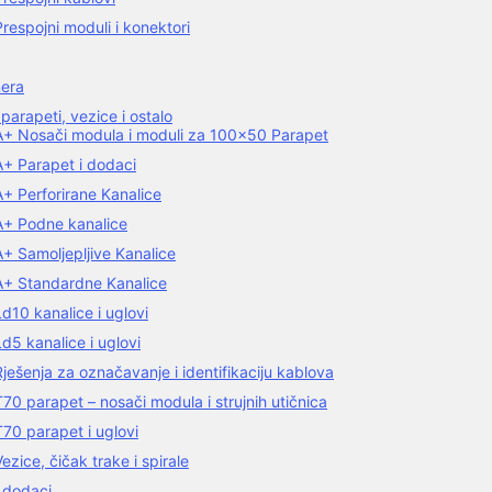
Prespojni moduli i konektori
era
 parapeti, vezice i ostalo
A+ Nosači modula i moduli za 100×50 Parapet
A+ Parapet i dodaci
A+ Perforirane Kanalice
A+ Podne kanalice
A+ Samoljepljive Kanalice
A+ Standardne Kanalice
Ld10 kanalice i uglovi
Ld5 kanalice i uglovi
Rješenja za označavanje i identifikaciju kablova
T70 parapet – nosači modula i strujnih utičnica
T70 parapet i uglovi
Vezice, čičak trake i spirale
 dodaci