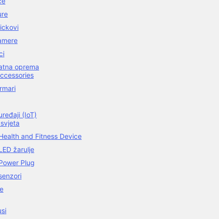
ce
ure
ickovi
amere
ci
datna oprema
ccessories
rmari
ređaji (IoT)
svjeta
Health and Fitness Device
LED žarulje
Power Plug
senzori
ce
usi