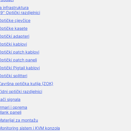
 infrastruktura
9'' Optički razdjelnici
Optičke cjevčice
Optičke kasete
Optički adapteri
Optički kablovi
Optički patch kablovi
Optički patch paneli
Optički Pigtail kablovi
ptički splitteri
Završna optička kutija (ZOK)
idni optički razdjelnici
ači signala
rmari i oprema
Blank paneli
Materijal za montažu
Monitoring sistem i KVM konzola