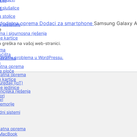
nje
 slušalice
AS
 stolice
i dodatna oprema
Dodaci za smartphone
Samsung Galaxy A
 tastature
e
a i sigurnosna rješenja
e kartice
a greška na vašoj web-stranici.
ema
ćišta
ešavanju problema u WordPressu.
a oprema
a
datna oprema
e ploče
odatna oprema
 kartice
ređaji (IoT)
e jedinice
ncijska rješenja
ori
vi
emorije
dni sistemi
datna oprema
 MacBook