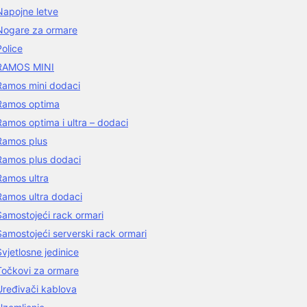
Napojne letve
Nogare za ormare
Police
RAMOS MINI
Ramos mini dodaci
Ramos optima
Ramos optima i ultra – dodaci
Ramos plus
Ramos plus dodaci
Ramos ultra
Ramos ultra dodaci
Samostojeći rack ormari
Samostojeći serverski rack ormari
Svjetlosne jedinice
Točkovi za ormare
Uređivači kablova