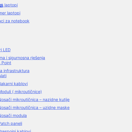
ss laptopi
di
er laptopi
aci za notebook
ri LED
a i sigurnosna rješenja
 Point
a infrastruktura
lati
Bakarni kablovi
Moduli ( mikroutičnice)
Nosači mikroutičnica – nazidne kutije
Nosači mikroutičnica – uzidne maske
Nosači modula
Patch paneli
Prespojni kablovi