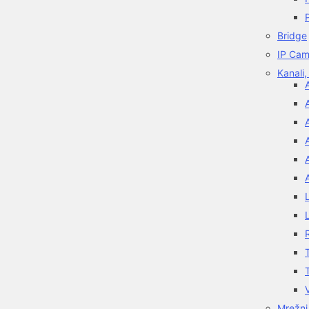
Bridge
IP Cam
Kanali,
Mrežni