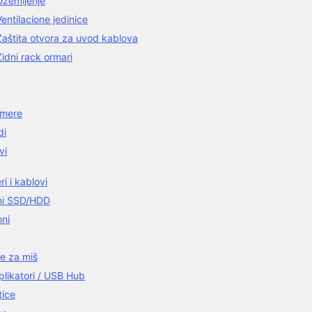
Uzemljenje
Ventilacione jedinice
Zaštita otvora za uvod kablova
Zidni rack ormari
amere
di
vi
i i kablovi
ni SSD/HDD
oni
e za miš
plikatori / USB Hub
tice