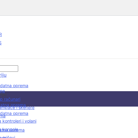
R
S
iju
odatna oprema
One
iju
p računari
datna oprema
ampače i skenere
odatna oprema
ema
kontroleri i volani
 konzole
datna oprema
 miševi