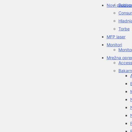
Busine
Novi proizvo
Consum
Hladnj
Torbe
MFP laser
Monitori
Monito
Mrežna oprem
Access
Bakarn
A