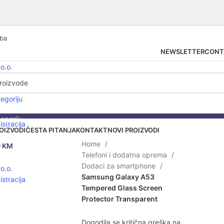
.ba
NEWSLETTER
CONT
tegoriju
tegoriju
istracija
OIZVODI
ČESTA PITANJA
KONTAKT
NOVI PROIZVODI
asprodato
Home
0
KM
Telefoni i dodatna oprema
Dodaci za smartphone
lick to enlarge
Samsung Galaxy A53
istracija
Tempered Glass Screen
Protector Transparent
Dogodila se kritična greška na