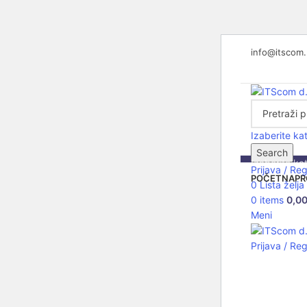
info@itscom
Izaberite ka
Search
Izaberite ka
Prijava / Reg
POČETNA
PR
0
Lista želja
R
0
items
0,0
Meni
C
Prijava / Reg