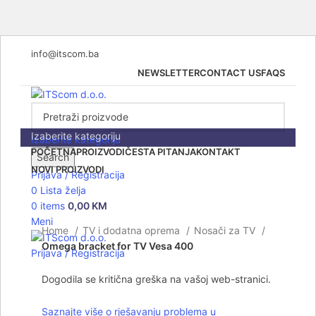
info@itscom.ba
NEWSLETTER
CONTACT US
FAQS
Izaberite kategoriju
Izaberite kategoriju
POČETNA
PROIZVODI
ČESTA PITANJA
KONTAKT
Search
NOVI PROIZVODI
Prijava / Registracija
Rasprodato
0
Lista želja
0
items
0,00
KM
Click to enlarge
Meni
Home
TV i dodatna oprema
Nosači za TV
Omega bracket for TV Vesa 400
Prijava / Registracija
Dogodila se kritična greška na vašoj web-stranici.
Saznajte više o rješavanju problema u