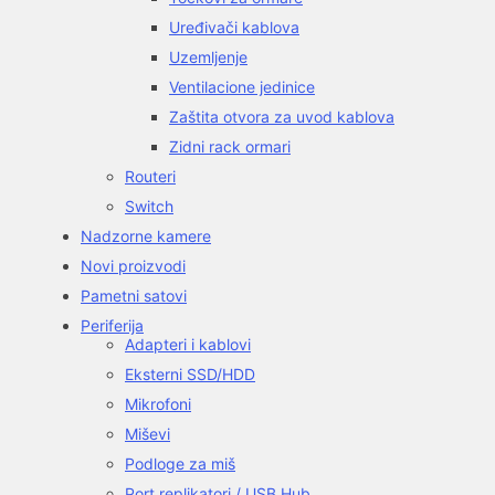
Uređivači kablova
Uzemljenje
Ventilacione jedinice
Zaštita otvora za uvod kablova
Zidni rack ormari
Routeri
Switch
Nadzorne kamere
Novi proizvodi
Pametni satovi
Periferija
Adapteri i kablovi
Eksterni SSD/HDD
Mikrofoni
Miševi
Podloge za miš
Port replikatori / USB Hub