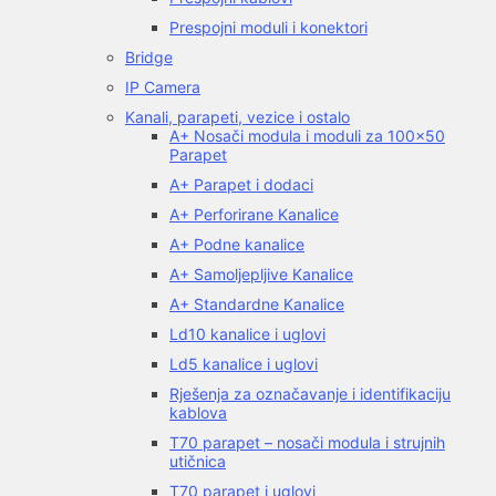
Prespojni moduli i konektori
Bridge
IP Camera
Kanali, parapeti, vezice i ostalo
A+ Nosači modula i moduli za 100×50
Parapet
A+ Parapet i dodaci
A+ Perforirane Kanalice
A+ Podne kanalice
A+ Samoljepljive Kanalice
A+ Standardne Kanalice
Ld10 kanalice i uglovi
Ld5 kanalice i uglovi
Rješenja za označavanje i identifikaciju
kablova
T70 parapet – nosači modula i strujnih
utičnica
T70 parapet i uglovi