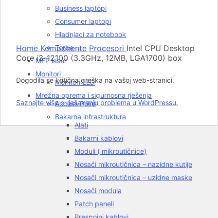
Rasprodato
Business laptopi
Consumer laptopi
Hladnjaci za notebook
Click to enlarge
Home
Komponente
Torbe
Procesori
Intel CPU Desktop
Core i3-12100 (3.3GHz, 12MB, LGA1700) box
MFP laser
Monitori
Dogodila se kritična greška na vašoj web-stranici.
Monitori LED
Mrežna oprema i sigurnosna rješenja
Saznajte više o rješavanju problema u WordPressu.
Access Point
Bakarna infrastruktura
Alati
Bakarni kablovi
Moduli ( mikroutičnice)
Nosači mikroutičnica – nazidne kutije
Nosači mikroutičnica – uzidne maske
Nosači modula
Patch paneli
Prespojni kablovi