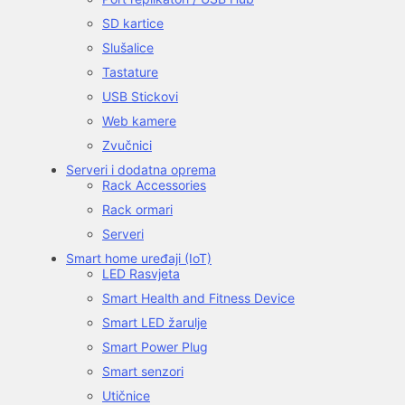
SD kartice
Slušalice
Tastature
USB Stickovi
Web kamere
Zvučnici
Serveri i dodatna oprema
Rack Accessories
Rack ormari
Serveri
Smart home uređaji (IoT)
LED Rasvjeta
Smart Health and Fitness Device
Smart LED žarulje
Smart Power Plug
Smart senzori
Utičnice