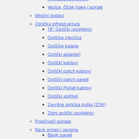
Vezice, čičak trake i spirale
Mrežni dodaci
Optička infrastruktura
19'' Optički razdjelnici
Optičke cjevčice
Optičke kasete
Optički adapteri
Optički kablovi
Optički patch kablovi
Optički patch paneli
Optički Pigtail kablovi
Optički splitteri
Završna optička kutija (ZOK)
Zidni optički razdjelnici
Pojačivači signala
Rack ormari i oprema
Blank paneli