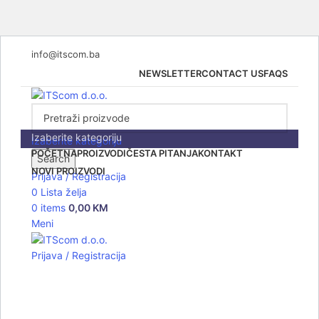
info@itscom.ba
NEWSLETTER
CONTACT US
FAQS
Izaberite kategoriju
Izaberite kategoriju
POČETNA
PROIZVODI
ČESTA PITANJA
KONTAKT
Search
NOVI PROIZVODI
Prijava / Registracija
0
Lista želja
0
items
0,00
KM
Meni
Prijava / Registracija
Click to enlarge